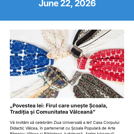
June 22, 2026
„Povestea Iei: Firul care unește Școala,
Tradiția și Comunitatea Vâlceană”
Vă invităm să celebrăm Ziua Universală a Iei! Casa Corpului
Didactic Vâlcea, în parteneriat cu Școala Populară de Arte
Râmnicu Vâlcea și Biblioteca Județeană „Antim Ivireanul”