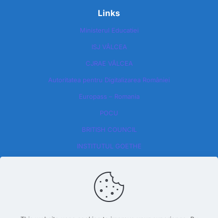
Links
Ministerul Educatiei
ISJ VÂLCEA
CJRAE VÂLCEA
Autoritatea pentru Digitalizarea României​
Europass – Romania
POCU
BRITISH COUNCIL
INSTITUTUL GOETHE