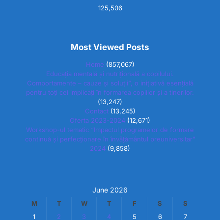
125,506
Most Viewed Posts
Home
(857,067)
Educația mentală și nutrițională a copilului.
Comportamente – cauze și soluții”, o inițiativă esențială
pentru toți cei implicați în formarea copiilor și a tinerilor.
(13,247)
Contact
(13,245)
Oferta 2023-2024
(12,671)
Workshop-ul tematic “Impactul programelor de formare
continuă și perfecționare în învățământul preuniversitar”
2024
(9,858)
June 2026
M
T
W
T
F
S
S
1
2
3
4
5
6
7