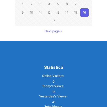
1
2
3
4
5
6
7
8
9
10
11
12
13
14
15
16
17
Next page
Statistică
Online Visitors:
0
Today's Views:
12
Yesterday's Views:
41
Total Views: