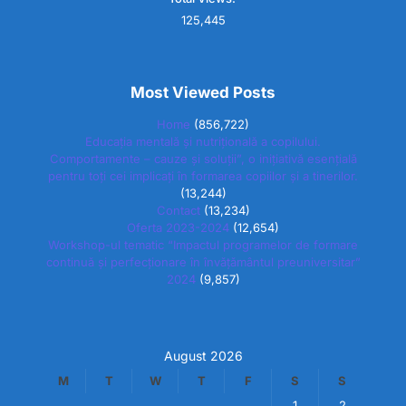
125,445
Most Viewed Posts
Home
(856,722)
Educația mentală și nutrițională a copilului.
Comportamente – cauze și soluții”, o inițiativă esențială
pentru toți cei implicați în formarea copiilor și a tinerilor.
(13,244)
Contact
(13,234)
Oferta 2023-2024
(12,654)
Workshop-ul tematic “Impactul programelor de formare
continuă și perfecționare în învățământul preuniversitar”
2024
(9,857)
August 2026
M
T
W
T
F
S
S
1
2