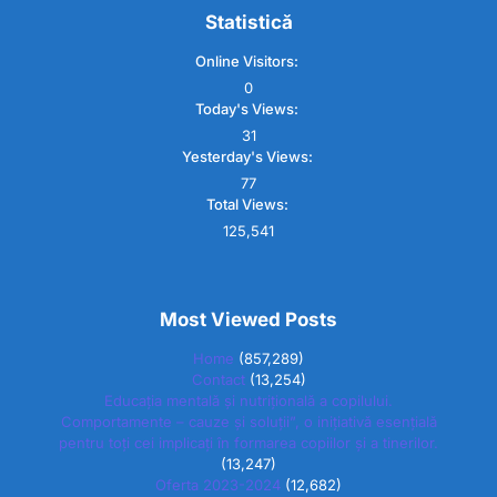
Statistică
Online Visitors:
0
Today's Views:
31
Yesterday's Views:
77
Total Views:
125,541
Most Viewed Posts
Home
(857,289)
Contact
(13,254)
Educația mentală și nutrițională a copilului.
Comportamente – cauze și soluții”, o inițiativă esențială
pentru toți cei implicați în formarea copiilor și a tinerilor.
(13,247)
Oferta 2023-2024
(12,682)