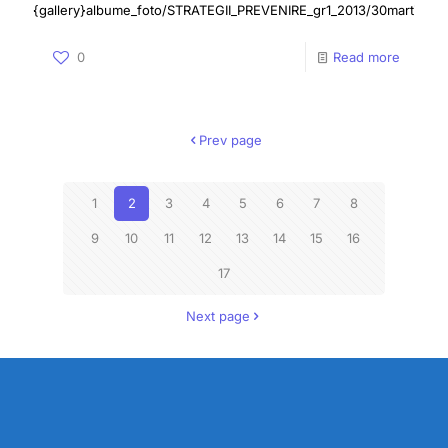
{gallery}albume_foto/STRATEGII_PREVENIRE_gr1_2013/30martie{/ga
0
Read more
Prev page
1
2
3
4
5
6
7
8
9
10
11
12
13
14
15
16
17
Next page