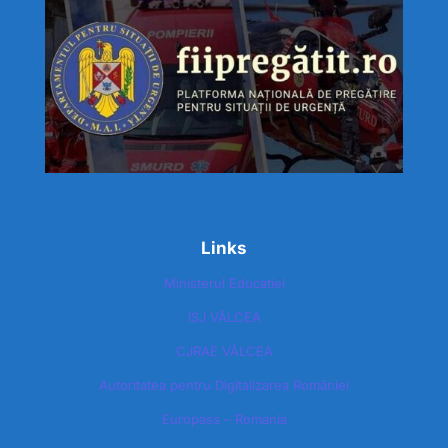
Links
Ministerul Educatiei
ISJ VÂLCEA
CJRAE VÂLCEA
Autoritatea pentru Digitalizarea României​
Europass – Romania