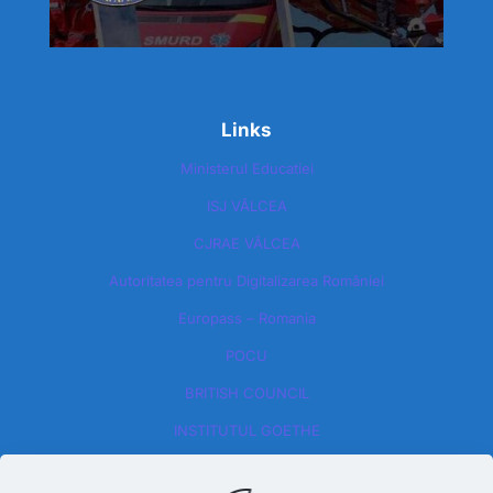
Links
Ministerul Educatiei
ISJ VÂLCEA
CJRAE VÂLCEA
Autoritatea pentru Digitalizarea României​
Europass – Romania
POCU
BRITISH COUNCIL
INSTITUTUL GOETHE