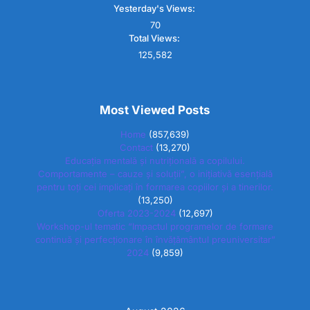
Yesterday's Views:
70
Total Views:
125,582
Most Viewed Posts
Home
(857,639)
Contact
(13,270)
Educația mentală și nutrițională a copilului.
Comportamente – cauze și soluții”, o inițiativă esențială
pentru toți cei implicați în formarea copiilor și a tinerilor.
(13,250)
Oferta 2023-2024
(12,697)
Workshop-ul tematic “Impactul programelor de formare
continuă și perfecționare în învățământul preuniversitar”
2024
(9,859)