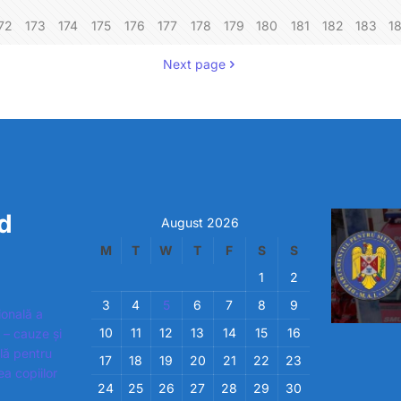
72
173
174
175
176
177
178
179
180
181
182
183
1
Next page
d
August 2026
M
T
W
T
F
S
S
1
2
3
4
5
6
7
8
9
ională a
10
11
12
13
14
15
16
 – cauze și
ială pentru
17
18
19
20
21
22
23
ea copiilor
24
25
26
27
28
29
30