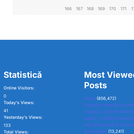
166
167
168
169
170
171
1
Statistică
Most Viewe
Posts
Online Visitors:
0
Home
(856,472)
Today's Views:
Educația mentală și nutriț
41
copilului. Comportamente
Yesterday's Views:
soluții”, o inițiativă esenț
toți cei implicați în formar
133
și a tinerilor.
(13,241)
Total Views: