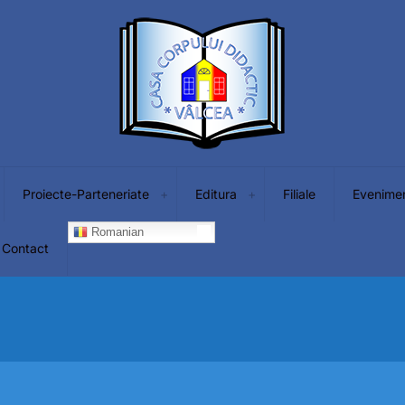
Proiecte-Parteneriate
Editura
Filiale
Evenime
Romanian
Contact