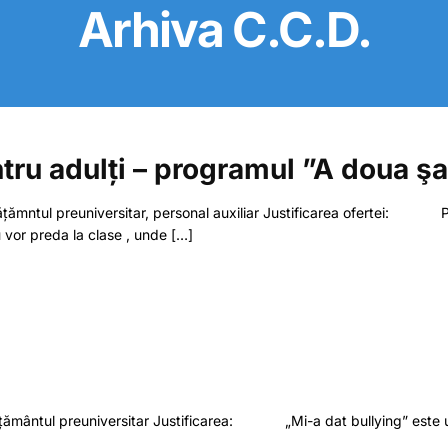
Arhiva C.C.D.
tru adulți – programul ”A doua ş
n învățămntul preuniversitar, personal auxiliar Justificarea ofertei: 
vor preda la clase , unde
[…]
 învățământul preuniversitar Justificarea: „Mi-a dat bullying” este un