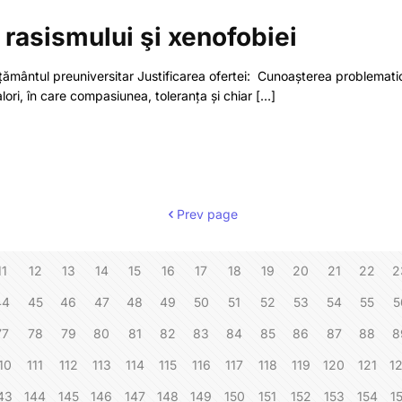
 rasismului şi xenofobiei
nvățământul preuniversitar Justificarea ofertei: Cunoașterea problematic
ori, în care compasiunea, toleranța și chiar
[…]
Prev page
11
12
13
14
15
16
17
18
19
20
21
22
2
44
45
46
47
48
49
50
51
52
53
54
55
5
77
78
79
80
81
82
83
84
85
86
87
88
8
10
111
112
113
114
115
116
117
118
119
120
121
1
43
144
145
146
147
148
149
150
151
152
153
154
1