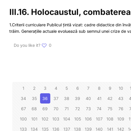
III.16. Holocaustul, combaterea
1.Criterii curriculare Publicul țintă vizat: cadre didactice din î
trăim. Generațiile actuale evoluează sub semnul unei crize de val
Do you like it?
0
1
2
3
4
5
6
7
8
9
10
34
35
36
37
38
39
40
41
42
43
67
68
69
70
71
72
73
74
75
76
100
101
102
103
104
105
106
107
108
109
1
133
134
135
136
137
138
139
140
141
142
1