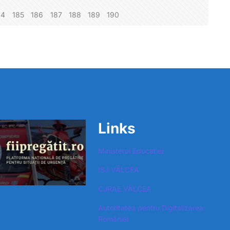
84
185
186
187
188
189
190
Links
Ministerul Educatiei
ISJ VÂLCEA
CJRAE VÂLCEA
Autoritatea pentru Digitalizarea
României​