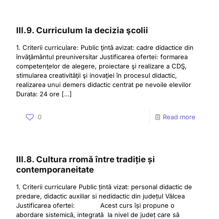
III.9. Curriculum la decizia şcolii
1. Criterii curriculare: Public ţintǎ avizat: cadre didactice din
învăţământul preuniversitar Justificarea ofertei: formarea
competenţelor de alegere, proiectare şi realizare a CDŞ,
stimularea creativitǎţii şi inovaţiei în procesul didactic,
realizarea unui demers didactic centrat pe nevoile elevilor
Durata: 24 ore
[…]
0
Read more
III.8. Cultura rromă între tradiție și
contemporaneitate
1. Criterii curriculare Public țintă vizat: personal didactic de
predare, didactic auxiliar si nedidactic din județul Vâlcea
Justificarea ofertei: Acest curs își propune o
abordare sistemică, integrată la nivel de județ care să