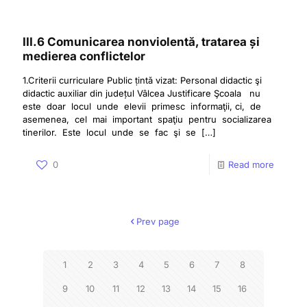
III.6 Comunicarea nonviolentă, tratarea și
medierea conflictelor
1.Criterii curriculare Public ṭintǎ vizat: Personal didactic şi
didactic auxiliar din județul Vâlcea Justificare Şcoala nu
este doar locul unde elevii primesc informaţii, ci, de
asemenea, cel mai important spaţiu pentru socializarea
tinerilor. Este locul unde se fac şi se
[…]
0
Read more
Prev page
1
2
3
4
5
6
7
8
9
10
11
12
13
14
15
16