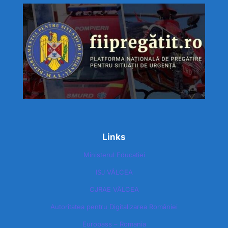
Links
Ministerul Educatiei
ISJ VÂLCEA
CJRAE VÂLCEA
Autoritatea pentru Digitalizarea României​
Europass – Romania