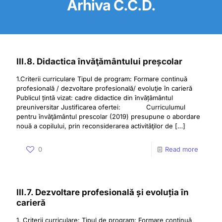
Arhiva C.C.D.
III.8. Didactica învăţământului preșcolar
1.Criterii curriculare Tipul de program: Formare continuă
profesională / dezvoltare profesională/ evoluţie în carieră
Publicul țintă vizat: cadre didactice din învățământul
preuniversitar Justificarea ofertei: Curriculumul
pentru învăţământul prescolar (2019) presupune o abordare
nouă a copilului, prin reconsiderarea activităţilor de
[…]
0
Read more
III.7. Dezvoltare profesională și evoluția în
carieră
1. Criterii curriculare: Tipul de program: Formare continuă