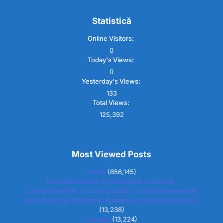
Statistică
Online Visitors:
0
Today's Views:
0
Yesterday's Views:
133
Total Views:
125,392
Most Viewed Posts
Home
(856,145)
Educația mentală și nutrițională a copilului.
Comportamente – cauze și soluții”, o inițiativă esențială
pentru toți cei implicați în formarea copiilor și a tinerilor.
(13,238)
Contact
(13,224)