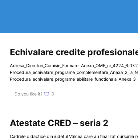
Echivalare credite profesional
Adresa_Directori_Comisie_Formare Anexa_OME_nr_4224_6.07.2
Procedura_echivalare_programe_complementare_Anexa_2_la
Procedura_echivalare_programe_abilitare_functionala_Anexa
Do you like it?
0
Atestate CRED – seria 2
Cadrele didactice din judetul Vâlcea care au finalizat cursur