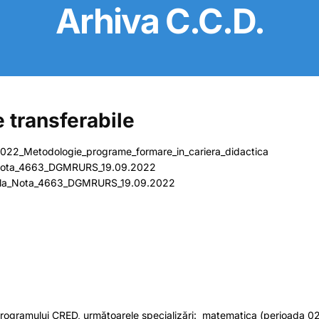
Arhiva C.C.D.
e transferabile
022_Metodologie_programe_formare_in_cariera_didactica
_Nota_4663_DGMRURS_19.09.2022
_3_la_Nota_4663_DGMRURS_19.09.2022
ile programului CRED, următoarele specializări: matematica (perioad