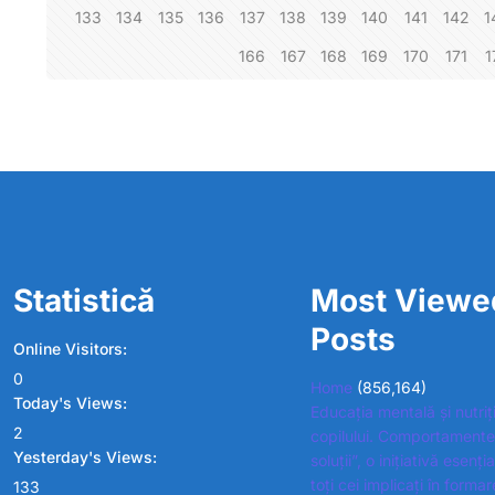
133
134
135
136
137
138
139
140
141
142
1
166
167
168
169
170
171
1
Statistică
Most Viewe
Posts
Online Visitors:
0
Home
(856,164)
Today's Views:
Educația mentală și nutriț
2
copilului. Comportamente
Yesterday's Views:
soluții”, o inițiativă esenț
toți cei implicați în formar
133