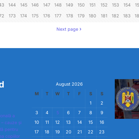
43
144
145
146
147
148
149
150
151
152
153
154
1
72
173
174
175
176
177
178
179
180
181
182
183
1
Next page
d
August 2026
M
T
W
T
F
S
S
1
2
3
4
5
6
7
8
9
ională a
10
11
12
13
14
15
16
 – cauze și
ială pentru
17
18
19
20
21
22
23
ea copiilor