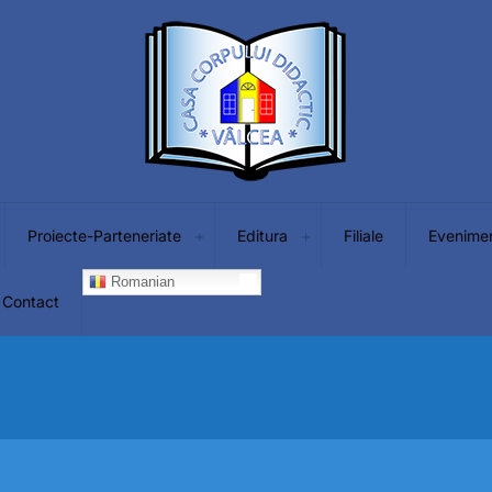
Proiecte-Parteneriate
Editura
Filiale
Evenime
Romanian
Contact