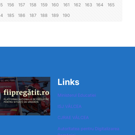
55
156
157
158
159
160
161
162
163
164
165
84
185
186
187
188
189
190
Links
Ministerul Educatiei
ISJ VÂLCEA
CJRAE VÂLCEA
Autoritatea pentru Digitalizarea