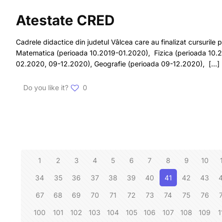
Atestate CRED
Cadrele didactice din judetul Vâlcea care au finalizat cursuri
Matematica (perioada 10.2019-01.2020), Fizica (perioada 10.2
02.2020, 09-12.2020), Geografie (perioada 09-12.2020),
[…]
Do you like it?
0
1
2
3
4
5
6
7
8
9
10
34
35
36
37
38
39
40
41
42
43
67
68
69
70
71
72
73
74
75
76
100
101
102
103
104
105
106
107
108
109
1