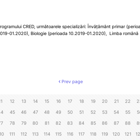
le programului CRED, următoarele specializări: Învățământ primar (p
019-01.2020), Biologie (perioada 10.2019-01.2020), Limba română 
Prev page
11
12
13
14
15
16
17
18
19
20
21
22
2
44
45
46
47
48
49
50
51
52
53
54
55
5
77
78
79
80
81
82
83
84
85
86
87
88
8
10
111
112
113
114
115
116
117
118
119
120
121
1