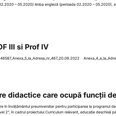
.2020 – 05.2020) limba engleză (perioada 02.2020 – 05.2020), sunt r
 III si Prof IV
46587_Anexa_5_la_Adresa_nr_467_20.09.2022 Anexa_4_a_la_Adres
didactice care ocupă funcții d
ucere în învățământul preuniversitar pentru participarea la prog
 în cadrul proiectului Curriculum relevant, educație deschisă pe