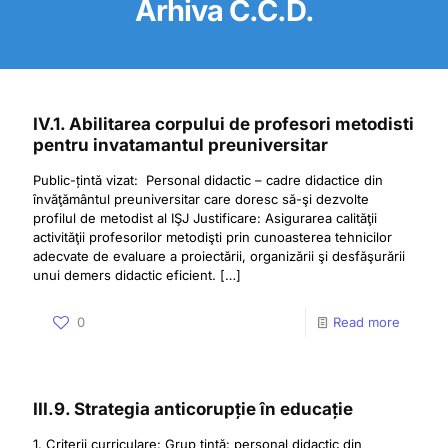
Arhiva C.C.D.
IV.1. Abilitarea corpului de profesori metodisti
pentru invatamantul preuniversitar
Public-țintă vizat: Personal didactic – cadre didactice din
învăţământul preuniversitar care doresc să-şi dezvolte
profilul de metodist al IŞJ Justificare: Asigurarea calităţii
activităţii profesorilor metodişti prin cunoasterea tehnicilor
adecvate de evaluare a proiectării, organizării şi desfăşurării
unui demers didactic eficient.
[…]
0
Read more
III.9. Strategia anticorupție în educație
1. Criterii curriculare: Grup țintă: personal didactic din