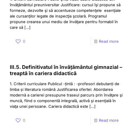
învăţământul preuniversitar Justificare: cursul îşi propune să
formeze, dezvolte şi să accentueze competenţele esenţiale
ale cursanţilor legate de inspecţia şcolară. Programul
propune crearea unui mediu de învăţare pentru formabil în
care să
[…]
0
Read more
III.5. Definitivatul în învățământul gimnazial –
treaptă în cariera didactică
1. Criterii curriculare Publicul -țintă : -profesori debutanți de
limba și literatura română Justificarea ofertei: Abordarea
modernă a carierei presupune traseul parcurs prin învăţare şi
muncă, fiind o componentă integrală, activă şi esenţială în
viaţa unei persoane. Cariera didactică este
[…]
0
Read more