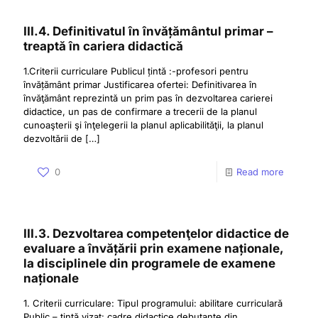
III.4. Definitivatul în învățământul primar –
treaptă în cariera didactică
1.Criterii curriculare Publicul țintă :-profesori pentru
învățământ primar Justificarea ofertei: Definitivarea în
învăţământ reprezintă un prim pas în dezvoltarea carierei
didactice, un pas de confirmare a trecerii de la planul
cunoaşterii şi înţelegerii la planul aplicabilităţii, la planul
dezvoltării de
[…]
0
Read more
III.3. Dezvoltarea competenţelor didactice de
evaluare a învățării prin examene naționale,
la disciplinele din programele de examene
naționale
1. Criterii curriculare: Tipul programului: abilitare curriculară
Public – ţintă vizat: cadre didactice debutante din