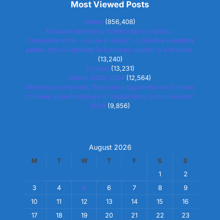
Most Viewed Posts
Home
(856,408)
Educația mentală și nutrițională a copilului.
Comportamente – cauze și soluții”, o inițiativă esențială
pentru toți cei implicați în formarea copiilor și a tinerilor.
(13,240)
Contact
(13,231)
Oferta 2023-2024
(12,564)
Workshop-ul tematic “Impactul programelor de formare
continuă și perfecționare în învățământul preuniversitar”
2024
(9,856)
August 2026
M
T
W
T
F
S
S
1
2
3
4
5
6
7
8
9
10
11
12
13
14
15
16
17
18
19
20
21
22
23