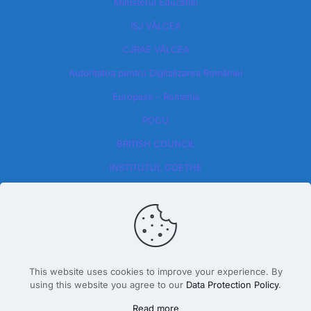
Ministerul Educatiei
ISJ VÂLCEA
CJRAE VÂLCEA
Autoritatea pentru Digitalizarea României​
Europass – Romania
POCU
BRITISH COUNCIL
INSTITUTUL GOETHE
This website uses cookies to improve your experience. By
using this website you agree to our
Data Protection Policy
.
Design By Dăscălete Alexandru 2026
Read more